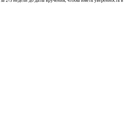
за 2-3 недели до даты вручения, чтобы иметь уверенность в