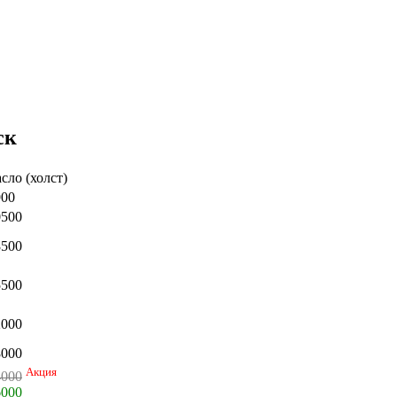
ск
сло (холст)
900
0500
8500
5500
2000
8000
Акция
4000
6000