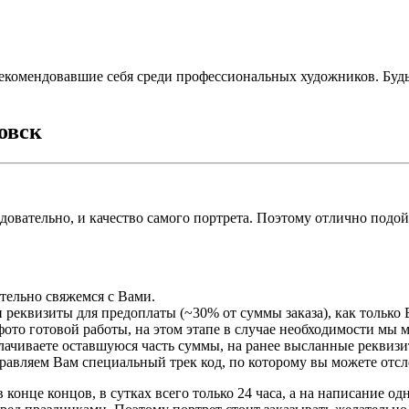
екомендовавшие себя среди профессиональных художников. Буд
овск
едовательно, и качество самого портрета. Поэтому отлично подо
ательно свяжемся с Вами.
 реквизиты для предоплаты (~30% от суммы заказа), как только 
ото готовой работы, на этом этапе в случае необходимости мы 
плачиваете оставшуюся часть суммы, на ранее высланные реквизи
правляем Вам специальный трек код, по которому вы можете отсл
 конце концов, в сутках всего только 24 часа, а на написание о