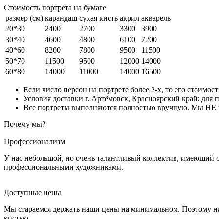
Стоимость портрета на бумаге
размер (см)
карандаш
сухая кисть
акрил
акварель
20*30
2400
2700
3300
3900
30*40
4600
4800
6100
7200
40*60
8200
7800
9500
11500
50*70
11500
9500
12000
14000
60*80
14000
11000
14000
16500
Если число персон на портрете более 2-х, то его стоимос
Условия доставки г. Артёмовск, Красноярский край: для п
Все портреты выполняются полностью вручную. Мы НЕ ис
Почему мы?
Профессионализм
У нас небольшой, но очень талантливый коллектив, имеющий 
профессиональными художниками.
Доступные цены
Мы стараемся держать наши цены на минимальном. Поэтому на
кистью.