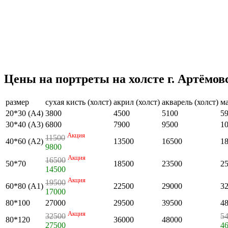
Цены на портреты на холсте г. Артёмов
размер
сухая кисть (холст)
акрил (холст)
акварель (холст)
ма
20*30 (А4)
3800
4500
5100
5
30*40 (А3)
6800
7900
9500
1
Акция
11500
40*60 (А2)
13500
16500
1
9800
Акция
16500
50*70
18500
23500
2
14500
Акция
19500
60*80 (А1)
22500
29000
3
17000
80*100
27000
29500
39500
4
Акция
32500
5
80*120
36000
48000
27500
4