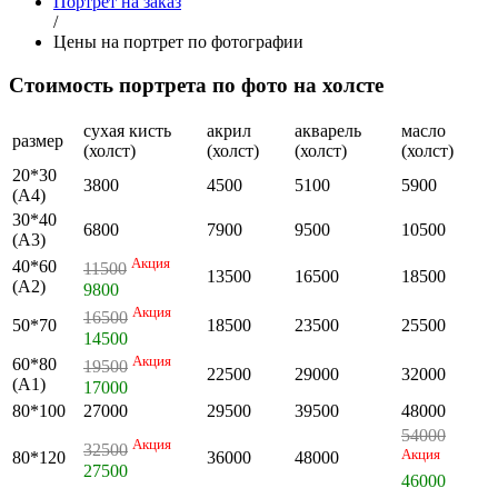
Портрет на заказ
/
Цены на портрет по фотографии
Стоимость портрета по фото на холсте
сухая кисть
акрил
акварель
масло
размер
(холст)
(холст)
(холст)
(холст)
20*30
3800
4500
5100
5900
(А4)
30*40
6800
7900
9500
10500
(А3)
Акция
40*60
11500
13500
16500
18500
(А2)
9800
Акция
16500
50*70
18500
23500
25500
14500
Акция
60*80
19500
22500
29000
32000
(А1)
17000
80*100
27000
29500
39500
48000
54000
Акция
32500
Акция
80*120
36000
48000
27500
46000