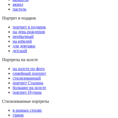
акрил
пастель
Портрет в подарок
портрет в подарок
на день рождения
необычный
на юбилей
для девушки
детский
Портреты на холсте
на холсте по фото
cемейный портрет
стилизованный
портрет Сталина
большие на холсте
портрет Путина
Стилизованные портреты
в разных стилях
гранж