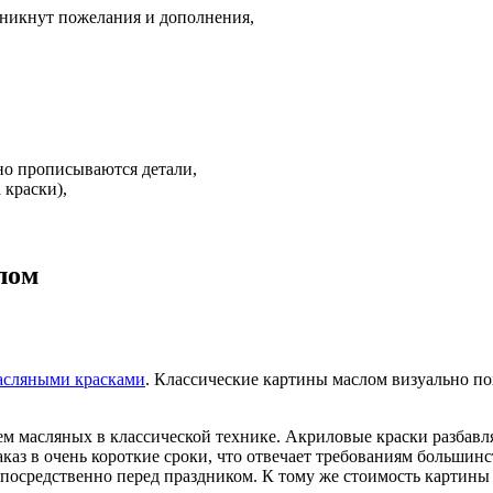
зникнут пожелания и дополнения,
ьно прописываются детали,
 краски),
лом
асляными красками
. Классические картины маслом визуально п
м масляных в классической технике. Акриловые краски разбавля
каз в очень короткие сроки, что отвечает требованиям большинс
осредственно перед праздником. К тому же стоимость картины 