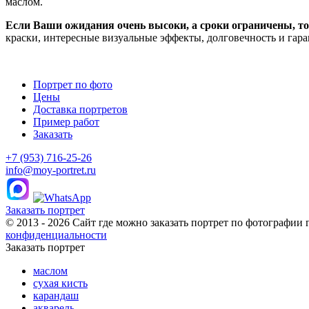
маслом.
Если Ваши ожидания очень высоки, а сроки ограничены, то
краски, интересные визуальные эффекты, долговечность и гар
Портрет по фото
Цены
Доставка портретов
Пример работ
Заказать
+7 (953) 716-25-26
info@moy-portret.ru
Заказать портрет
© 2013 - 2026 Сайт где можно заказать портрет по фотографии 
конфиденциальности
Заказать портрет
маслом
сухая кисть
карандаш
акварель