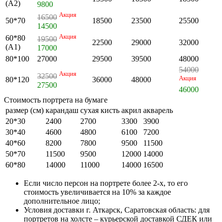
(А2)
9800
Акция
16500
50*70
18500
23500
25500
14500
Акция
60*80
19500
22500
29000
32000
(А1)
17000
80*100
27000
29500
39500
48000
54000
Акция
32500
Акция
80*120
36000
48000
27500
46000
Стоимость портрета на бумаге
размер (см)
карандаш
сухая кисть
акрил
акварель
20*30
2400
2700
3300
3900
30*40
4600
4800
6100
7200
40*60
8200
7800
9500
11500
50*70
11500
9500
12000
14000
60*80
14000
11000
14000
16500
Если число персон на портрете более 2-х, то его
стоимость увеличивается на 10% за каждое
дополнительное лицо;
Условия доставки г. Аткарск, Саратовская область: для
портретов на холсте – курьерской доставкой СДЕК или