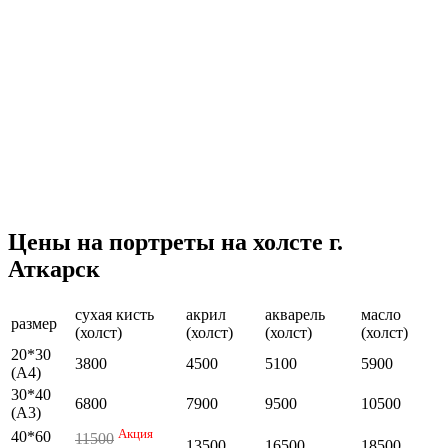
Цены на портреты на холсте г.
Аткарск
сухая кисть
акрил
акварель
масло
размер
(холст)
(холст)
(холст)
(холст)
20*30
3800
4500
5100
5900
(А4)
30*40
6800
7900
9500
10500
(А3)
Акция
40*60
11500
13500
16500
18500