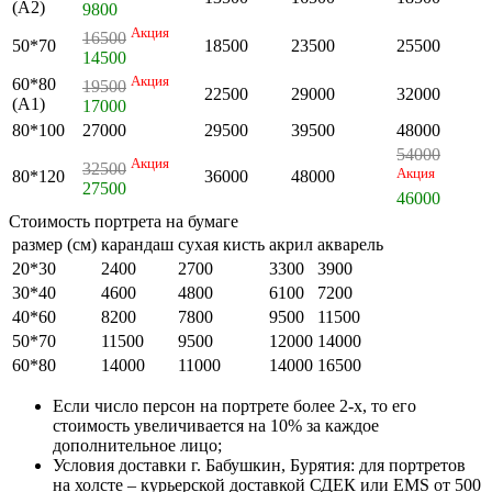
(А2)
9800
Акция
16500
50*70
18500
23500
25500
14500
Акция
60*80
19500
22500
29000
32000
(А1)
17000
80*100
27000
29500
39500
48000
54000
Акция
32500
Акция
80*120
36000
48000
27500
46000
Стоимость портрета на бумаге
размер (см)
карандаш
сухая кисть
акрил
акварель
20*30
2400
2700
3300
3900
30*40
4600
4800
6100
7200
40*60
8200
7800
9500
11500
50*70
11500
9500
12000
14000
60*80
14000
11000
14000
16500
Если число персон на портрете более 2-х, то его
стоимость увеличивается на 10% за каждое
дополнительное лицо;
Условия доставки г. Бабушкин, Бурятия: для портретов
на холсте – курьерской доставкой СДЕК или EMS от 500