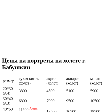
Цены на портреты на холсте г.
Бабушкин
сухая кисть
акрил
акварель
масло
размер
(холст)
(холст)
(холст)
(холст)
20*30
3800
4500
5100
5900
(А4)
30*40
6800
7900
9500
10500
(А3)
Акция
40*60
11500
13500
16500
18500