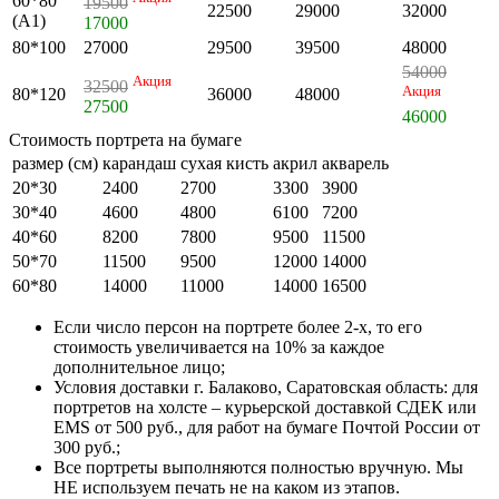
60*80
19500
22500
29000
32000
(А1)
17000
80*100
27000
29500
39500
48000
54000
Акция
32500
Акция
80*120
36000
48000
27500
46000
Стоимость портрета на бумаге
размер (см)
карандаш
сухая кисть
акрил
акварель
20*30
2400
2700
3300
3900
30*40
4600
4800
6100
7200
40*60
8200
7800
9500
11500
50*70
11500
9500
12000
14000
60*80
14000
11000
14000
16500
Если число персон на портрете более 2-х, то его
стоимость увеличивается на 10% за каждое
дополнительное лицо;
Условия доставки г. Балаково, Саратовская область: для
портретов на холсте – курьерской доставкой СДЕК или
EMS от 500 руб., для работ на бумаге Почтой России от
300 руб.;
Все портреты выполняются полностью вручную. Мы
НЕ используем печать не на каком из этапов.