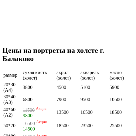
Цены на портреты на холсте г.
Балаково
сухая кисть
акрил
акварель
масло
размер
(холст)
(холст)
(холст)
(холст)
20*30
3800
4500
5100
5900
(А4)
30*40
6800
7900
9500
10500
(А3)
Акция
40*60
11500
13500
16500
18500
(А2)
9800
Акция
16500
50*70
18500
23500
25500
14500
Акция