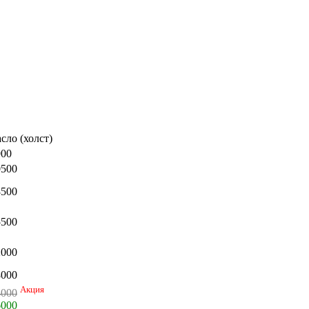
сло (холст)
900
0500
8500
5500
2000
8000
Акция
4000
6000