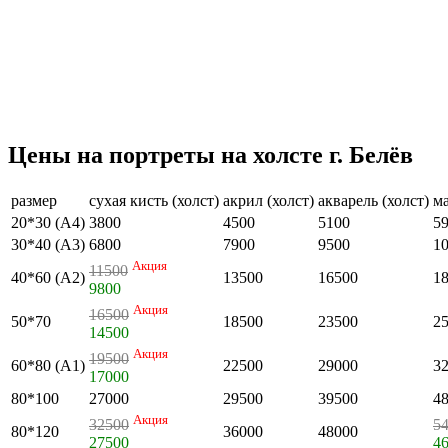
Цены на портреты на холсте г. Белёв
размер
сухая кисть (холст)
акрил (холст)
акварель (холст)
ма
20*30 (А4)
3800
4500
5100
5
30*40 (А3)
6800
7900
9500
1
Акция
11500
40*60 (А2)
13500
16500
1
9800
Акция
16500
50*70
18500
23500
2
14500
Акция
19500
60*80 (А1)
22500
29000
3
17000
80*100
27000
29500
39500
4
Акция
32500
5
80*120
36000
48000
27500
4