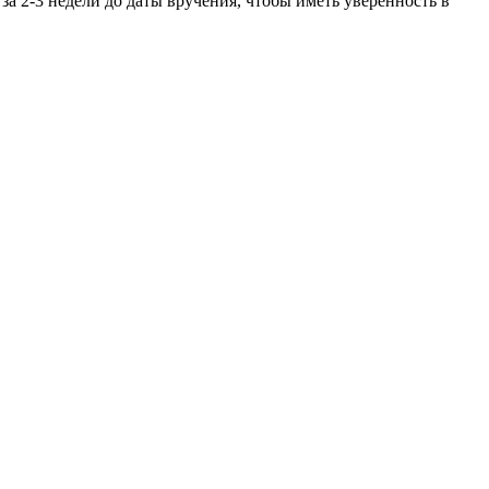
за 2-3 недели до даты вручения, чтобы иметь уверенность в