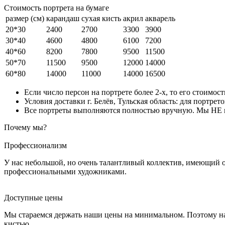
Стоимость портрета на бумаге
размер (см)
карандаш
сухая кисть
акрил
акварель
20*30
2400
2700
3300
3900
30*40
4600
4800
6100
7200
40*60
8200
7800
9500
11500
50*70
11500
9500
12000
14000
60*80
14000
11000
14000
16500
Если число персон на портрете более 2-х, то его стоимос
Условия доставки г. Белёв, Тульская область: для портрет
Все портреты выполняются полностью вручную. Мы НЕ ис
Почему мы?
Профессионализм
У нас небольшой, но очень талантливый коллектив, имеющий 
профессиональными художниками.
Доступные цены
Мы стараемся держать наши цены на минимальном. Поэтому на
кистью.