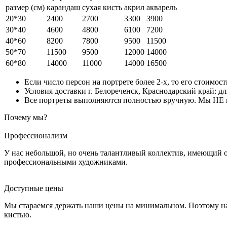
размер (см)
карандаш
сухая кисть
акрил
акварель
20*30
2400
2700
3300
3900
30*40
4600
4800
6100
7200
40*60
8200
7800
9500
11500
50*70
11500
9500
12000
14000
60*80
14000
11000
14000
16500
Если число персон на портрете более 2-х, то его стоимос
Условия доставки г. Белореченск, Краснодарский край: дл
Все портреты выполняются полностью вручную. Мы НЕ ис
Почему мы?
Профессионализм
У нас небольшой, но очень талантливый коллектив, имеющий 
профессиональными художниками.
Доступные цены
Мы стараемся держать наши цены на минимальном. Поэтому на
кистью.