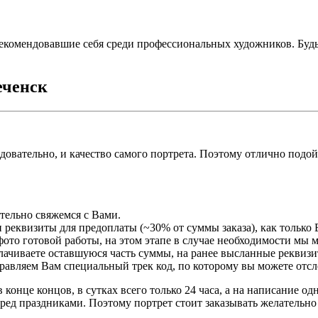
екомендовавшие себя среди профессиональных художников. Буд
еченск
едовательно, и качество самого портрета. Поэтому отлично подо
ательно свяжемся с Вами.
 реквизиты для предоплаты (~30% от суммы заказа), как только 
ото готовой работы, на этом этапе в случае необходимости мы 
плачиваете оставшуюся часть суммы, на ранее высланные реквизи
правляем Вам специальный трек код, по которому вы можете отсл
 конце концов, в сутках всего только 24 часа, а на написание о
ред праздниками. Поэтому портрет стоит заказывать желательно 