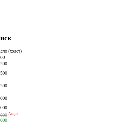
енск
сло (холст)
900
0500
8500
5500
2000
8000
Акция
4000
6000