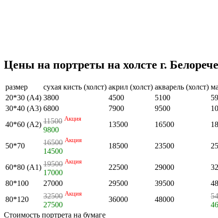
Цены на портреты на холсте г. Белореч
размер
сухая кисть (холст)
акрил (холст)
акварель (холст)
ма
20*30 (А4)
3800
4500
5100
5
30*40 (А3)
6800
7900
9500
1
Акция
11500
40*60 (А2)
13500
16500
1
9800
Акция
16500
50*70
18500
23500
2
14500
Акция
19500
60*80 (А1)
22500
29000
3
17000
80*100
27000
29500
39500
4
Акция
32500
5
80*120
36000
48000
27500
4
Стоимость портрета на бумаге