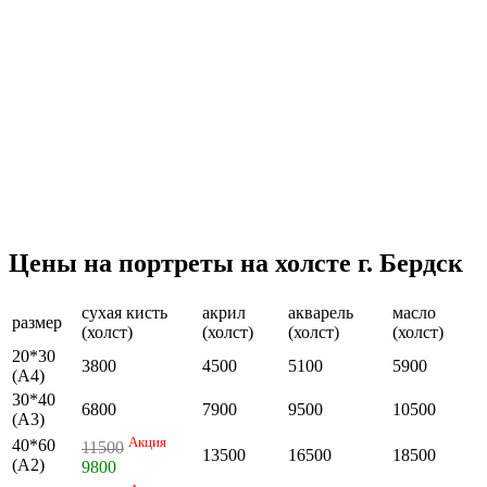
Цены на портреты на холсте г. Бердск
сухая кисть
акрил
акварель
масло
размер
(холст)
(холст)
(холст)
(холст)
20*30
3800
4500
5100
5900
(А4)
30*40
6800
7900
9500
10500
(А3)
Акция
40*60
11500
13500
16500
18500
(А2)
9800