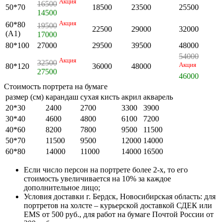
Акция
16500
50*70
18500
23500
25500
14500
Акция
60*80
19500
22500
29000
32000
(А1)
17000
80*100
27000
29500
39500
48000
54000
Акция
32500
Акция
80*120
36000
48000
27500
46000
Стоимость портрета на бумаге
размер (см)
карандаш
сухая кисть
акрил
акварель
20*30
2400
2700
3300
3900
30*40
4600
4800
6100
7200
40*60
8200
7800
9500
11500
50*70
11500
9500
12000
14000
60*80
14000
11000
14000
16500
Если число персон на портрете более 2-х, то его
стоимость увеличивается на 10% за каждое
дополнительное лицо;
Условия доставки г. Бердск, Новосибирская область: для
портретов на холсте – курьерской доставкой СДЕК или
EMS от 500 руб., для работ на бумаге Почтой России от