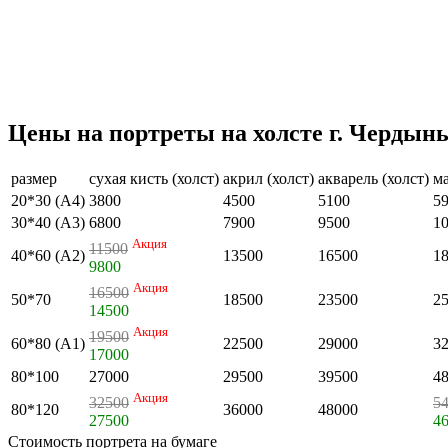
Цены на портреты на холсте г. Чердын
размер
сухая кисть (холст)
акрил (холст)
акварель (холст)
ма
20*30 (А4)
3800
4500
5100
5
30*40 (А3)
6800
7900
9500
1
Акция
11500
40*60 (А2)
13500
16500
1
9800
Акция
16500
50*70
18500
23500
2
14500
Акция
19500
60*80 (А1)
22500
29000
3
17000
80*100
27000
29500
39500
4
Акция
32500
5
80*120
36000
48000
27500
4
Стоимость портрета на бумаге