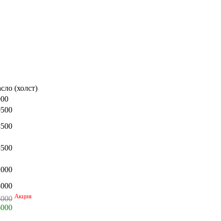
ь
сло (холст)
900
0500
8500
5500
2000
8000
Акция
4000
6000