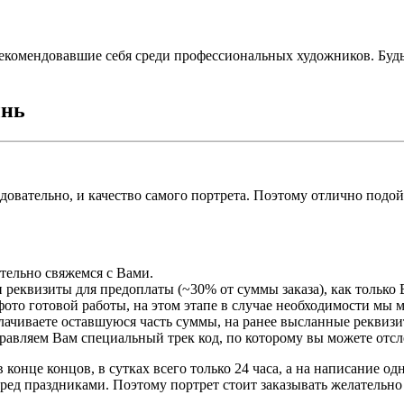
екомендовавшие себя среди профессиональных художников. Буд
ынь
едовательно, и качество самого портрета. Поэтому отлично подо
ательно свяжемся с Вами.
 реквизиты для предоплаты (~30% от суммы заказа), как только 
ото готовой работы, на этом этапе в случае необходимости мы 
плачиваете оставшуюся часть суммы, на ранее высланные реквизи
правляем Вам специальный трек код, по которому вы можете отсл
 конце концов, в сутках всего только 24 часа, а на написание о
ред праздниками. Поэтому портрет стоит заказывать желательно 