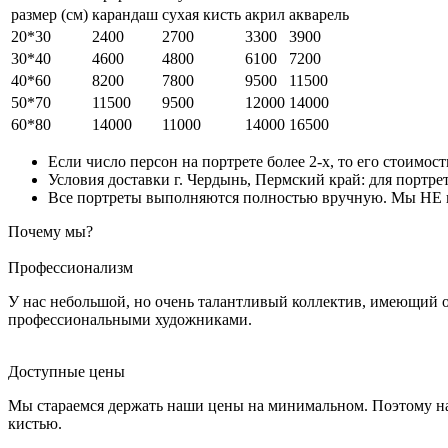
размер (см)
карандаш
сухая кисть
акрил
акварель
20*30
2400
2700
3300
3900
30*40
4600
4800
6100
7200
40*60
8200
7800
9500
11500
50*70
11500
9500
12000
14000
60*80
14000
11000
14000
16500
Если число персон на портрете более 2-х, то его стоимос
Условия доставки г. Чердынь, Пермский край: для портрет
Все портреты выполняются полностью вручную. Мы НЕ ис
Почему мы?
Профессионализм
У нас небольшой, но очень талантливый коллектив, имеющий 
профессиональными художниками.
Доступные цены
Мы стараемся держать наши цены на минимальном. Поэтому на
кистью.