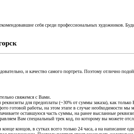
екомендовавшие себя среди профессиональных художников. Буд
горск
едовательно, и качество самого портрета. Поэтому отлично подо
ательно свяжемся с Вами.
 реквизиты для предоплаты (~30% от суммы заказа), как только 
ото готовой работы, на этом этапе в случае необходимости мы 
плачиваете оставшуюся часть суммы, на ранее высланные реквизи
правляем Вам специальный трек код, по которому вы можете отсл
 конце концов, в сутках всего только 24 часа, а на написание о