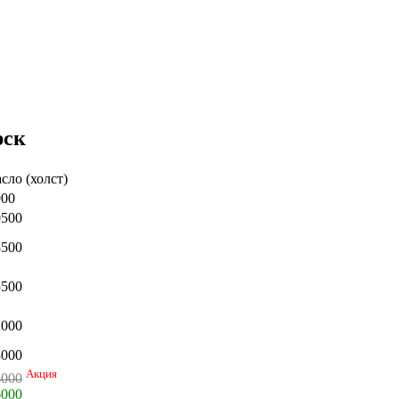
рск
сло (холст)
900
0500
8500
5500
2000
8000
Акция
4000
6000