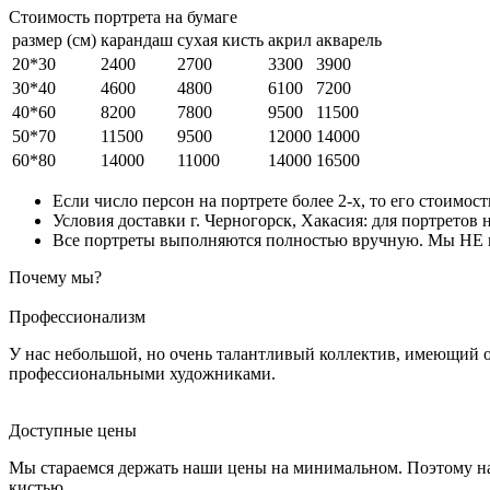
Стоимость портрета на бумаге
размер (см)
карандаш
сухая кисть
акрил
акварель
20*30
2400
2700
3300
3900
30*40
4600
4800
6100
7200
40*60
8200
7800
9500
11500
50*70
11500
9500
12000
14000
60*80
14000
11000
14000
16500
Если число персон на портрете более 2-х, то его стоимос
Условия доставки г. Черногорск, Хакасия: для портретов 
Все портреты выполняются полностью вручную. Мы НЕ ис
Почему мы?
Профессионализм
У нас небольшой, но очень талантливый коллектив, имеющий 
профессиональными художниками.
Доступные цены
Мы стараемся держать наши цены на минимальном. Поэтому на
кистью.