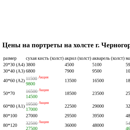
Цены на портреты на холсте г. Черного
размер
сухая кисть (холст)
акрил (холст)
акварель (холст)
ма
20*30 (А4)
3800
4500
5100
5
30*40 (А3)
6800
7900
9500
1
Акция
11500
40*60 (А2)
13500
16500
1
9800
Акция
16500
50*70
18500
23500
2
14500
Акция
19500
60*80 (А1)
22500
29000
3
17000
80*100
27000
29500
39500
4
Акция
32500
5
80*120
36000
48000
27500
4