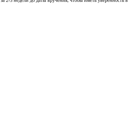
за 2-3 недели до даты вручения, чтобы иметь уверенность в