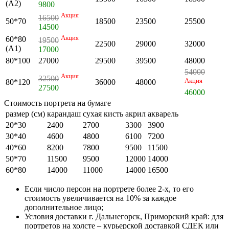
(А2)
9800
Акция
16500
50*70
18500
23500
25500
14500
Акция
60*80
19500
22500
29000
32000
(А1)
17000
80*100
27000
29500
39500
48000
54000
Акция
32500
Акция
80*120
36000
48000
27500
46000
Стоимость портрета на бумаге
размер (см)
карандаш
сухая кисть
акрил
акварель
20*30
2400
2700
3300
3900
30*40
4600
4800
6100
7200
40*60
8200
7800
9500
11500
50*70
11500
9500
12000
14000
60*80
14000
11000
14000
16500
Если число персон на портрете более 2-х, то его
стоимость увеличивается на 10% за каждое
дополнительное лицо;
Условия доставки г. Дальнегорск, Приморский край: для
портретов на холсте – курьерской доставкой СДЕК или