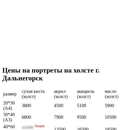
Цены на портреты на холсте г.
Дальнегорск
сухая кисть
акрил
акварель
масло
размер
(холст)
(холст)
(холст)
(холст)
20*30
3800
4500
5100
5900
(А4)
30*40
6800
7900
9500
10500
(А3)
Акция
40*60
11500
13500
16500
18500