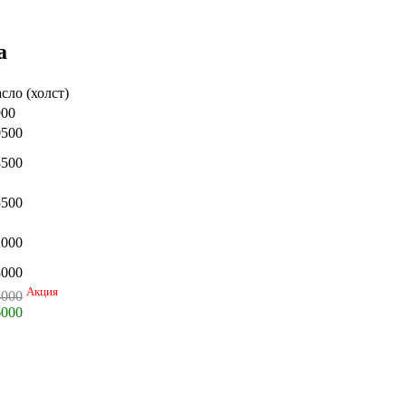
а
сло (холст)
900
0500
8500
5500
2000
8000
Акция
4000
6000