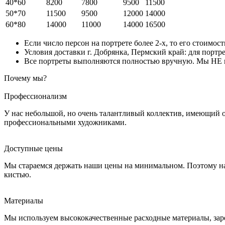
40*60
8200
7800
9500
11500
50*70
11500
9500
12000
14000
60*80
14000
11000
14000
16500
Если число персон на портрете более 2-х, то его стоимос
Условия доставки г. Добрянка, Пермский край: для портре
Все портреты выполняются полностью вручную. Мы НЕ ис
Почему мы?
Профессионализм
У нас небольшой, но очень талантливый коллектив, имеющий 
профессиональными художниками.
Доступные цены
Мы стараемся держать наши цены на минимальном. Поэтому на
кистью.
Материалы
Мы используем высококачественные расходные материалы, зар