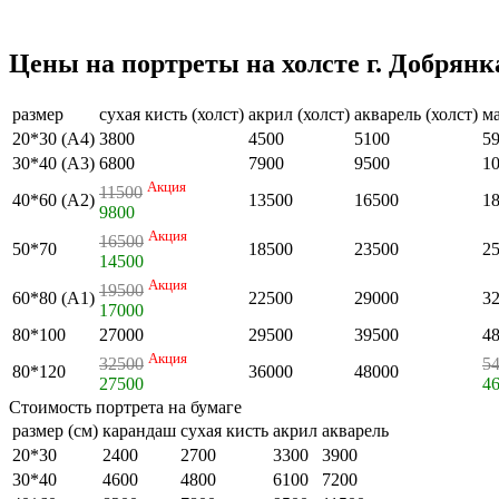
Цены на портреты на холсте г. Добрянк
размер
сухая кисть (холст)
акрил (холст)
акварель (холст)
ма
20*30 (А4)
3800
4500
5100
5
30*40 (А3)
6800
7900
9500
1
Акция
11500
40*60 (А2)
13500
16500
1
9800
Акция
16500
50*70
18500
23500
2
14500
Акция
19500
60*80 (А1)
22500
29000
3
17000
80*100
27000
29500
39500
4
Акция
32500
5
80*120
36000
48000
27500
4
Стоимость портрета на бумаге
размер (см)
карандаш
сухая кисть
акрил
акварель
20*30
2400
2700
3300
3900
30*40
4600
4800
6100
7200