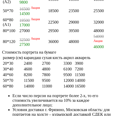
(А2)
9800
Акция
16500
50*70
18500
23500
25500
14500
Акция
60*80
19500
22500
29000
32000
(А1)
17000
80*100
27000
29500
39500
48000
54000
Акция
32500
Акция
80*120
36000
48000
27500
46000
Стоимость портрета на бумаге
размер (см)
карандаш
сухая кисть
акрил
акварель
20*30
2400
2700
3300
3900
30*40
4600
4800
6100
7200
40*60
8200
7800
9500
11500
50*70
11500
9500
12000
14000
60*80
14000
11000
14000
16500
Если число персон на портрете более 2-х, то его
стоимость увеличивается на 10% за каждое
дополнительное лицо;
Условия доставки г. Фрязино, Московская область: для
портретов на холсте – курьерской доставкой СДЕК или