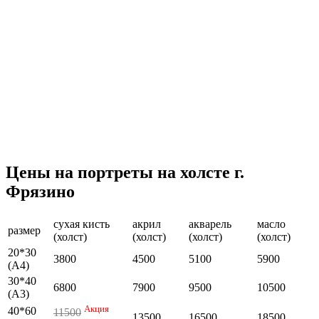
Цены на портреты на холсте г.
Фрязино
сухая кисть
акрил
акварель
масло
размер
(холст)
(холст)
(холст)
(холст)
20*30
3800
4500
5100
5900
(А4)
30*40
6800
7900
9500
10500
(А3)
Акция
40*60
11500
13500
16500
18500