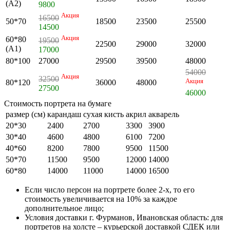
(А2)
9800
Акция
16500
50*70
18500
23500
25500
14500
Акция
60*80
19500
22500
29000
32000
(А1)
17000
80*100
27000
29500
39500
48000
54000
Акция
32500
Акция
80*120
36000
48000
27500
46000
Стоимость портрета на бумаге
размер (см)
карандаш
сухая кисть
акрил
акварель
20*30
2400
2700
3300
3900
30*40
4600
4800
6100
7200
40*60
8200
7800
9500
11500
50*70
11500
9500
12000
14000
60*80
14000
11000
14000
16500
Если число персон на портрете более 2-х, то его
стоимость увеличивается на 10% за каждое
дополнительное лицо;
Условия доставки г. Фурманов, Ивановская область: для
портретов на холсте – курьерской доставкой СДЕК или