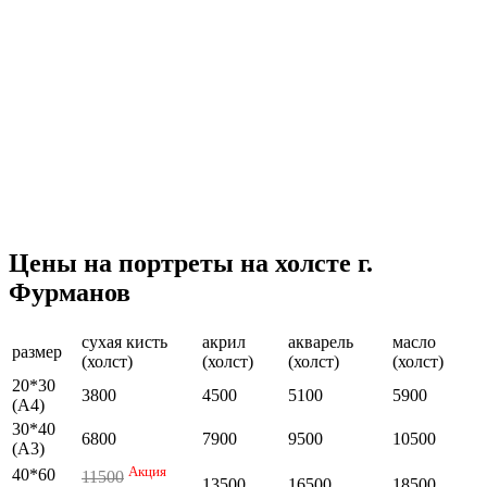
Цены на портреты на холсте г.
Фурманов
сухая кисть
акрил
акварель
масло
размер
(холст)
(холст)
(холст)
(холст)
20*30
3800
4500
5100
5900
(А4)
30*40
6800
7900
9500
10500
(А3)
Акция
40*60
11500
13500
16500
18500