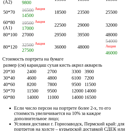
(А2)
9800
Акция
16500
50*70
18500
23500
25500
14500
Акция
60*80
19500
22500
29000
32000
(А1)
17000
80*100
27000
29500
39500
48000
54000
Акция
32500
Акция
80*120
36000
48000
27500
46000
Стоимость портрета на бумаге
размер (см)
карандаш
сухая кисть
акрил
акварель
20*30
2400
2700
3300
3900
30*40
4600
4800
6100
7200
40*60
8200
7800
9500
11500
50*70
11500
9500
12000
14000
60*80
14000
11000
14000
16500
Если число персон на портрете более 2-х, то его
стоимость увеличивается на 10% за каждое
дополнительное лицо;
Условия доставки г. Горнозаводск, Пермский край: для
портретов на холсте – курьерской доставкой СДЕК или