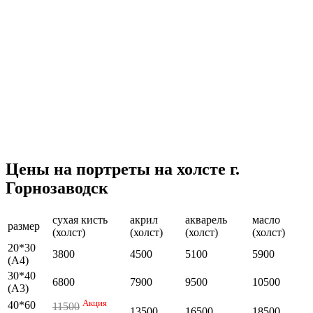
Цены на портреты на холсте г.
Горнозаводск
сухая кисть
акрил
акварель
масло
размер
(холст)
(холст)
(холст)
(холст)
20*30
3800
4500
5100
5900
(А4)
30*40
6800
7900
9500
10500
(А3)
Акция
40*60
11500
13500
16500
18500