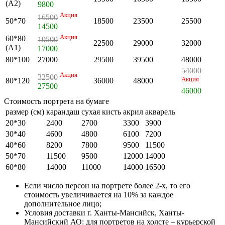
(А2)
9800
Акция
16500
50*70
18500
23500
25500
14500
Акция
60*80
19500
22500
29000
32000
(А1)
17000
80*100
27000
29500
39500
48000
54000
Акция
32500
Акция
80*120
36000
48000
27500
46000
Стоимость портрета на бумаге
размер (см)
карандаш
сухая кисть
акрил
акварель
20*30
2400
2700
3300
3900
30*40
4600
4800
6100
7200
40*60
8200
7800
9500
11500
50*70
11500
9500
12000
14000
60*80
14000
11000
14000
16500
Если число персон на портрете более 2-х, то его
стоимость увеличивается на 10% за каждое
дополнительное лицо;
Условия доставки г. Ханты-Мансийск, Ханты-
Мансийский АО: для портретов на холсте – курьерской