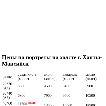
Цены на портреты на холсте г. Ханты-
Мансийск
сухая кисть
акрил
акварель
масло
размер
(холст)
(холст)
(холст)
(холст)
20*30
3800
4500
5100
5900
(А4)
30*40
6800
7900
9500
10500
(А3)
Акция
40*60
11500
13500
16500
18500