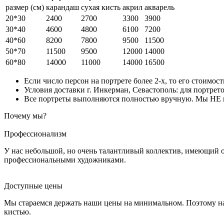
размер (см)
карандаш
сухая кисть
акрил
акварель
20*30
2400
2700
3300
3900
30*40
4600
4800
6100
7200
40*60
8200
7800
9500
11500
50*70
11500
9500
12000
14000
60*80
14000
11000
14000
16500
Если число персон на портрете более 2-х, то его стоимос
Условия доставки г. Инкерман, Севастополь: для портрето
Все портреты выполняются полностью вручную. Мы НЕ ис
Почему мы?
Профессионализм
У нас небольшой, но очень талантливый коллектив, имеющий 
профессиональными художниками.
Доступные цены
Мы стараемся держать наши цены на минимальном. Поэтому на
кистью.