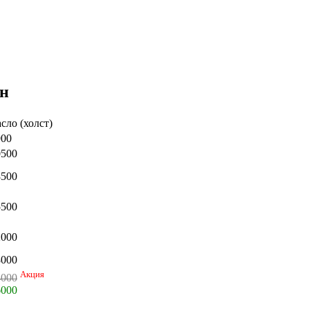
ан
сло (холст)
900
0500
8500
5500
2000
8000
Акция
4000
6000