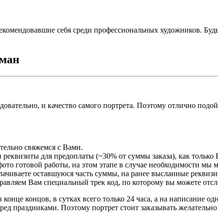
екомендовавшие себя среди профессиональных художников. Буд
рман
едовательно, и качество самого портрета. Поэтому отлично подо
ательно свяжемся с Вами.
 реквизиты для предоплаты (~30% от суммы заказа), как только 
ото готовой работы, на этом этапе в случае необходимости мы 
плачиваете оставшуюся часть суммы, на ранее высланные реквизи
правляем Вам специальный трек код, по которому вы можете отсл
 конце концов, в сутках всего только 24 часа, а на написание о
ред праздниками. Поэтому портрет стоит заказывать желательно 