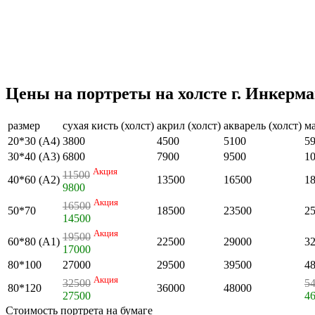
Цены на портреты на холсте г. Инкерм
размер
сухая кисть (холст)
акрил (холст)
акварель (холст)
ма
20*30 (А4)
3800
4500
5100
5
30*40 (А3)
6800
7900
9500
1
Акция
11500
40*60 (А2)
13500
16500
1
9800
Акция
16500
50*70
18500
23500
2
14500
Акция
19500
60*80 (А1)
22500
29000
3
17000
80*100
27000
29500
39500
4
Акция
32500
5
80*120
36000
48000
27500
4
Стоимость портрета на бумаге