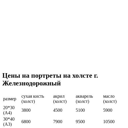
Цены на портреты на холсте г.
Железнодорожный
сухая кисть
акрил
акварель
масло
размер
(холст)
(холст)
(холст)
(холст)
20*30
3800
4500
5100
5900
(А4)
30*40
6800
7900
9500
10500
(А3)