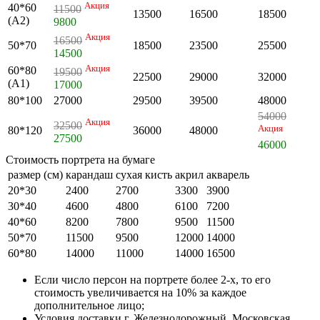
Акция
40*60
11500
13500
16500
18500
(А2)
9800
Акция
16500
50*70
18500
23500
25500
14500
Акция
60*80
19500
22500
29000
32000
(А1)
17000
80*100
27000
29500
39500
48000
54000
Акция
32500
Акция
80*120
36000
48000
27500
46000
Стоимость портрета на бумаге
размер (см)
карандаш
сухая кисть
акрил
акварель
20*30
2400
2700
3300
3900
30*40
4600
4800
6100
7200
40*60
8200
7800
9500
11500
50*70
11500
9500
12000
14000
60*80
14000
11000
14000
16500
Если число персон на портрете более 2-х, то его
стоимость увеличивается на 10% за каждое
дополнительное лицо;
Условия доставки г. Железнодорожный, Московская