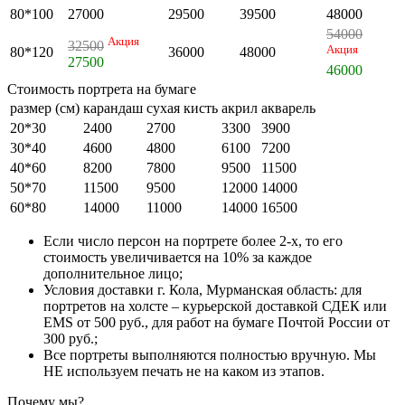
80*100
27000
29500
39500
48000
54000
Акция
32500
Акция
80*120
36000
48000
27500
46000
Стоимость портрета на бумаге
размер (см)
карандаш
сухая кисть
акрил
акварель
20*30
2400
2700
3300
3900
30*40
4600
4800
6100
7200
40*60
8200
7800
9500
11500
50*70
11500
9500
12000
14000
60*80
14000
11000
14000
16500
Если число персон на портрете более 2-х, то его
стоимость увеличивается на 10% за каждое
дополнительное лицо;
Условия доставки г. Кола, Мурманская область: для
портретов на холсте – курьерской доставкой СДЕК или
EMS от 500 руб., для работ на бумаге Почтой России от
300 руб.;
Все портреты выполняются полностью вручную. Мы
НЕ используем печать не на каком из этапов.
Почему мы?