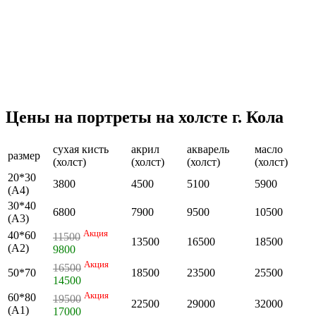
Цены на портреты на холсте г. Кола
сухая кисть
акрил
акварель
масло
размер
(холст)
(холст)
(холст)
(холст)
20*30
3800
4500
5100
5900
(А4)
30*40
6800
7900
9500
10500
(А3)
Акция
40*60
11500
13500
16500
18500
(А2)
9800
Акция
16500
50*70
18500
23500
25500
14500
Акция
60*80
19500
22500
29000
32000
(А1)
17000