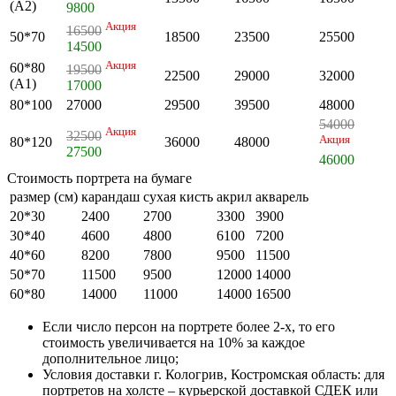
(А2)
9800
Акция
16500
50*70
18500
23500
25500
14500
Акция
60*80
19500
22500
29000
32000
(А1)
17000
80*100
27000
29500
39500
48000
54000
Акция
32500
Акция
80*120
36000
48000
27500
46000
Стоимость портрета на бумаге
размер (см)
карандаш
сухая кисть
акрил
акварель
20*30
2400
2700
3300
3900
30*40
4600
4800
6100
7200
40*60
8200
7800
9500
11500
50*70
11500
9500
12000
14000
60*80
14000
11000
14000
16500
Если число персон на портрете более 2-х, то его
стоимость увеличивается на 10% за каждое
дополнительное лицо;
Условия доставки г. Кологрив, Костромская область: для
портретов на холсте – курьерской доставкой СДЕК или