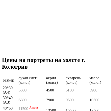
Цены на портреты на холсте г.
Кологрив
сухая кисть
акрил
акварель
масло
размер
(холст)
(холст)
(холст)
(холст)
20*30
3800
4500
5100
5900
(А4)
30*40
6800
7900
9500
10500
(А3)
Акция
40*60
11500
13500
16500
18500