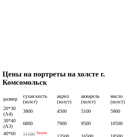
Цены на портреты на холсте г.
Комсомольск
сухая кисть
акрил
акварель
масло
размер
(холст)
(холст)
(холст)
(холст)
20*30
3800
4500
5100
5900
(А4)
30*40
6800
7900
9500
10500
(А3)
Акция
40*60
11500
13500
16500
18500