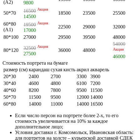
(А2)
9800
Акция
16500
50*70
18500
23500
25500
14500
Акция
60*80
19500
22500
29000
32000
(А1)
17000
80*100
27000
29500
39500
48000
54000
Акция
32500
Акция
80*120
36000
48000
27500
46000
Стоимость портрета на бумаге
размер (см)
карандаш
сухая кисть
акрил
акварель
20*30
2400
2700
3300
3900
30*40
4600
4800
6100
7200
40*60
8200
7800
9500
11500
50*70
11500
9500
12000
14000
60*80
14000
11000
14000
16500
Если число персон на портрете более 2-х, то его
стоимость увеличивается на 10% за каждое
дополнительное лицо;
Условия доставки г. Комсомольск, Ивановская область:
для портретов на холсте – курьерской доставкой СДЕК