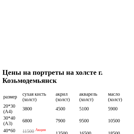
Цены на портреты на холсте г.
Козьмодемьянск
сухая кисть
акрил
акварель
масло
размер
(холст)
(холст)
(холст)
(холст)
20*30
3800
4500
5100
5900
(А4)
30*40
6800
7900
9500
10500
(А3)
Акция
40*60
11500
13500
16500
18500