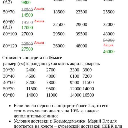
(А2)
9800
Акция
16500
50*70
18500
23500
25500
14500
Акция
60*80
19500
22500
29000
32000
(А1)
17000
80*100
27000
29500
39500
48000
54000
Акция
32500
Акция
80*120
36000
48000
27500
46000
Стоимость портрета на бумаге
размер (см)
карандаш
сухая кисть
акрил
акварель
20*30
2400
2700
3300
3900
30*40
4600
4800
6100
7200
40*60
8200
7800
9500
11500
50*70
11500
9500
12000
14000
60*80
14000
11000
14000
16500
Если число персон на портрете более 2-х, то его
стоимость увеличивается на 10% за каждое
дополнительное лицо;
Условия доставки г. Козьмодемьянск, Марий Эл: для
портретов на холсте – курьерской доставкой СДЕК или