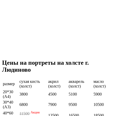
Цены на портреты на холсте г.
Людиново
сухая кисть
акрил
акварель
масло
размер
(холст)
(холст)
(холст)
(холст)
20*30
3800
4500
5100
5900
(А4)
30*40
6800
7900
9500
10500
(А3)
Акция
40*60
11500
13500
16500
18500