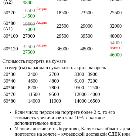
(А2)
9800
Акция
16500
50*70
18500
23500
25500
14500
Акция
60*80
19500
22500
29000
32000
(А1)
17000
80*100
27000
29500
39500
48000
54000
Акция
32500
Акция
80*120
36000
48000
27500
46000
Стоимость портрета на бумаге
размер (см)
карандаш
сухая кисть
акрил
акварель
20*30
2400
2700
3300
3900
30*40
4600
4800
6100
7200
40*60
8200
7800
9500
11500
50*70
11500
9500
12000
14000
60*80
14000
11000
14000
16500
Если число персон на портрете более 2-х, то его
стоимость увеличивается на 10% за каждое
дополнительное лицо;
Условия доставки г. Людиново, Калужская область: для
портретов на холсте – курьерской доставкой СДЕК или