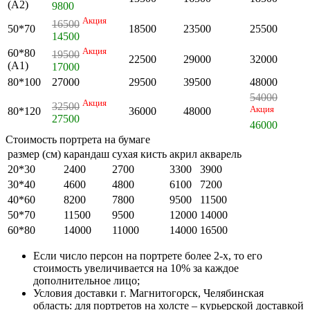
(А2)
9800
Акция
16500
50*70
18500
23500
25500
14500
Акция
60*80
19500
22500
29000
32000
(А1)
17000
80*100
27000
29500
39500
48000
54000
Акция
32500
Акция
80*120
36000
48000
27500
46000
Стоимость портрета на бумаге
размер (см)
карандаш
сухая кисть
акрил
акварель
20*30
2400
2700
3300
3900
30*40
4600
4800
6100
7200
40*60
8200
7800
9500
11500
50*70
11500
9500
12000
14000
60*80
14000
11000
14000
16500
Если число персон на портрете более 2-х, то его
стоимость увеличивается на 10% за каждое
дополнительное лицо;
Условия доставки г. Магнитогорск, Челябинская
область: для портретов на холсте – курьерской доставкой