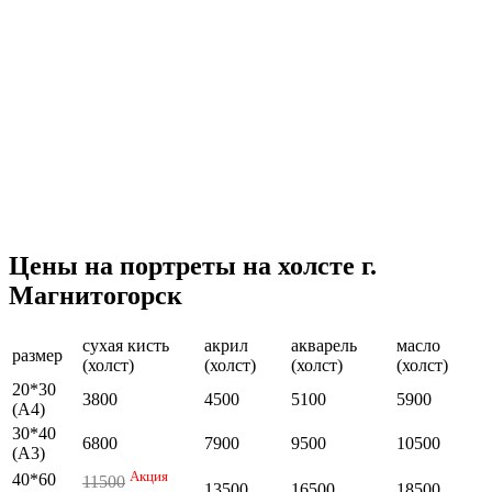
Цены на портреты на холсте г.
Магнитогорск
сухая кисть
акрил
акварель
масло
размер
(холст)
(холст)
(холст)
(холст)
20*30
3800
4500
5100
5900
(А4)
30*40
6800
7900
9500
10500
(А3)
Акция
40*60
11500
13500
16500
18500