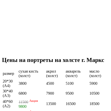
Цены на портреты на холсте г. Маркс
сухая кисть
акрил
акварель
масло
размер
(холст)
(холст)
(холст)
(холст)
20*30
3800
4500
5100
5900
(А4)
30*40
6800
7900
9500
10500
(А3)
Акция
40*60
11500
13500
16500
18500
(А2)
9800