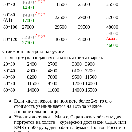
Акция
16500
50*70
18500
23500
25500
14500
Акция
60*80
19500
22500
29000
32000
(А1)
17000
80*100
27000
29500
39500
48000
54000
Акция
32500
Акция
80*120
36000
48000
27500
46000
Стоимость портрета на бумаге
размер (см)
карандаш
сухая кисть
акрил
акварель
20*30
2400
2700
3300
3900
30*40
4600
4800
6100
7200
40*60
8200
7800
9500
11500
50*70
11500
9500
12000
14000
60*80
14000
11000
14000
16500
Если число персон на портрете более 2-х, то его
стоимость увеличивается на 10% за каждое
дополнительное лицо;
Условия доставки г. Маркс, Саратовская область: для
портретов на холсте – курьерской доставкой СДЕК или
EMS от 500 руб., для работ на бумаге Почтой России от