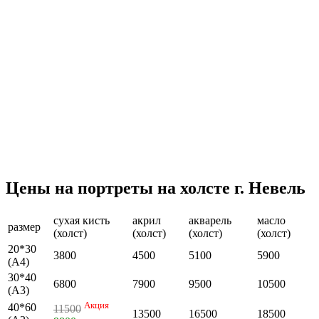
Цены на портреты на холсте г. Невель
сухая кисть
акрил
акварель
масло
размер
(холст)
(холст)
(холст)
(холст)
20*30
3800
4500
5100
5900
(А4)
30*40
6800
7900
9500
10500
(А3)
Акция
40*60
11500
13500
16500
18500