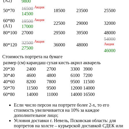
(А2)
9800
Акция
16500
50*70
18500
23500
25500
14500
Акция
60*80
19500
22500
29000
32000
(А1)
17000
80*100
27000
29500
39500
48000
54000
Акция
32500
Акция
80*120
36000
48000
27500
46000
Стоимость портрета на бумаге
размер (см)
карандаш
сухая кисть
акрил
акварель
20*30
2400
2700
3300
3900
30*40
4600
4800
6100
7200
40*60
8200
7800
9500
11500
50*70
11500
9500
12000
14000
60*80
14000
11000
14000
16500
Если число персон на портрете более 2-х, то его
стоимость увеличивается на 10% за каждое
дополнительное лицо;
Условия доставки г. Невель, Псковская область: для
портретов на холсте – курьерской доставкой СДЕК или