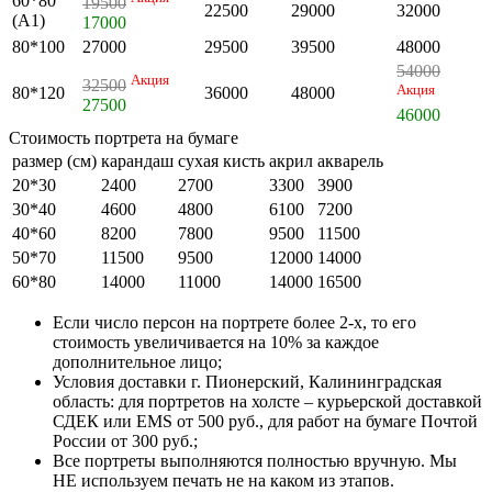
60*80
19500
22500
29000
32000
(А1)
17000
80*100
27000
29500
39500
48000
54000
Акция
32500
Акция
80*120
36000
48000
27500
46000
Стоимость портрета на бумаге
размер (см)
карандаш
сухая кисть
акрил
акварель
20*30
2400
2700
3300
3900
30*40
4600
4800
6100
7200
40*60
8200
7800
9500
11500
50*70
11500
9500
12000
14000
60*80
14000
11000
14000
16500
Если число персон на портрете более 2-х, то его
стоимость увеличивается на 10% за каждое
дополнительное лицо;
Условия доставки г. Пионерский, Калининградская
область: для портретов на холсте – курьерской доставкой
СДЕК или EMS от 500 руб., для работ на бумаге Почтой
России от 300 руб.;
Все портреты выполняются полностью вручную. Мы
НЕ используем печать не на каком из этапов.