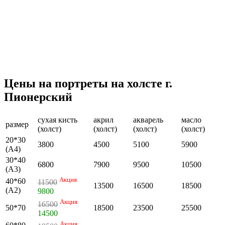
Цены на портреты на холсте г.
Пионерский
сухая кисть
акрил
акварель
масло
размер
(холст)
(холст)
(холст)
(холст)
20*30
3800
4500
5100
5900
(А4)
30*40
6800
7900
9500
10500
(А3)
Акция
40*60
11500
13500
16500
18500
(А2)
9800
Акция
16500
50*70
18500
23500
25500
14500
Акция