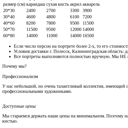
размер (см)
карандаш
сухая кисть
акрил
акварель
20*30
2400
2700
3300
3900
30*40
4600
4800
6100
7200
40*60
8200
7800
9500
11500
50*70
11500
9500
12000
14000
60*80
14000
11000
14000
16500
Если число персон на портрете более 2-х, то его стоимос
Условия доставки г. Полесск, Калининградская область: д
Все портреты выполняются полностью вручную. Мы НЕ ис
Почему мы?
Профессионализм
У нас небольшой, но очень талантливый коллектив, имеющий 
профессиональными художниками.
Доступные цены
Мы стараемся держать наши цены на минимальном. Поэтому на
кистью.