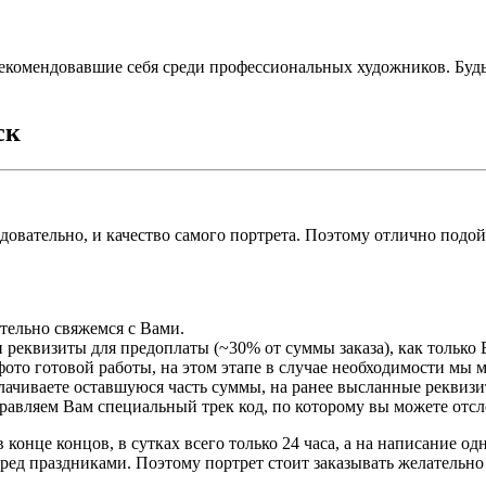
екомендовавшие себя среди профессиональных художников. Буд
ск
едовательно, и качество самого портрета. Поэтому отлично подо
ательно свяжемся с Вами.
 реквизиты для предоплаты (~30% от суммы заказа), как только 
ото готовой работы, на этом этапе в случае необходимости мы 
плачиваете оставшуюся часть суммы, на ранее высланные реквизи
правляем Вам специальный трек код, по которому вы можете отсл
 конце концов, в сутках всего только 24 часа, а на написание о
ред праздниками. Поэтому портрет стоит заказывать желательно 