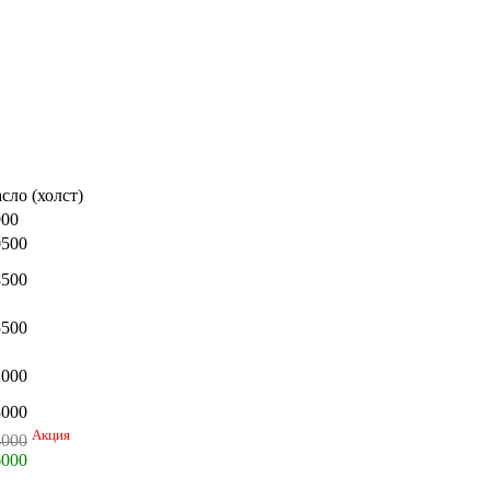
сло (холст)
900
0500
8500
5500
2000
8000
Акция
4000
6000