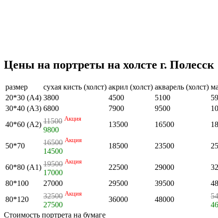
Цены на портреты на холсте г. Полесск
размер
сухая кисть (холст)
акрил (холст)
акварель (холст)
ма
20*30 (А4)
3800
4500
5100
5
30*40 (А3)
6800
7900
9500
1
Акция
11500
40*60 (А2)
13500
16500
1
9800
Акция
16500
50*70
18500
23500
2
14500
Акция
19500
60*80 (А1)
22500
29000
3
17000
80*100
27000
29500
39500
4
Акция
32500
5
80*120
36000
48000
27500
4
Стоимость портрета на бумаге