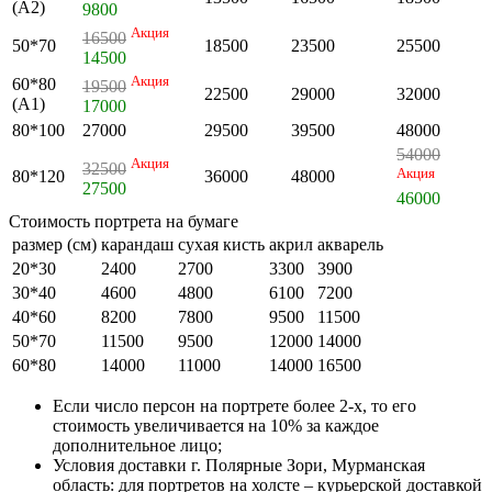
(А2)
9800
Акция
16500
50*70
18500
23500
25500
14500
Акция
60*80
19500
22500
29000
32000
(А1)
17000
80*100
27000
29500
39500
48000
54000
Акция
32500
Акция
80*120
36000
48000
27500
46000
Стоимость портрета на бумаге
размер (см)
карандаш
сухая кисть
акрил
акварель
20*30
2400
2700
3300
3900
30*40
4600
4800
6100
7200
40*60
8200
7800
9500
11500
50*70
11500
9500
12000
14000
60*80
14000
11000
14000
16500
Если число персон на портрете более 2-х, то его
стоимость увеличивается на 10% за каждое
дополнительное лицо;
Условия доставки г. Полярные Зори, Мурманская
область: для портретов на холсте – курьерской доставкой