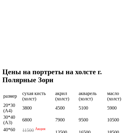
Цены на портреты на холсте г.
Полярные Зори
сухая кисть
акрил
акварель
масло
размер
(холст)
(холст)
(холст)
(холст)
20*30
3800
4500
5100
5900
(А4)
30*40
6800
7900
9500
10500
(А3)
Акция
40*60
11500
13500
16500
18500