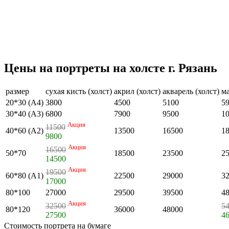
Цены на портреты на холсте г. Рязань
размер
сухая кисть (холст)
акрил (холст)
акварель (холст)
ма
20*30 (А4)
3800
4500
5100
5
30*40 (А3)
6800
7900
9500
1
Акция
11500
40*60 (А2)
13500
16500
1
9800
Акция
16500
50*70
18500
23500
2
14500
Акция
19500
60*80 (А1)
22500
29000
3
17000
80*100
27000
29500
39500
4
Акция
32500
5
80*120
36000
48000
27500
4
Стоимость портрета на бумаге