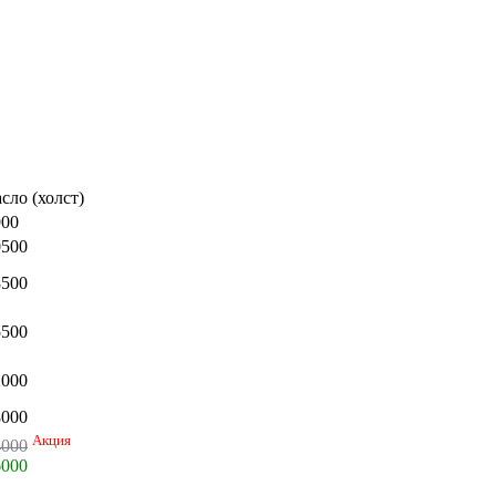
сло (холст)
900
0500
8500
5500
2000
8000
Акция
4000
6000