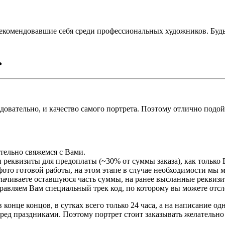
екомендовавшие себя среди профессиональных художников. Буд
ь
едовательно, и качество самого портрета. Поэтому отлично подо
ательно свяжемся с Вами.
 реквизиты для предоплаты (~30% от суммы заказа), как только 
ото готовой работы, на этом этапе в случае необходимости мы 
плачиваете оставшуюся часть суммы, на ранее высланные реквизи
правляем Вам специальный трек код, по которому вы можете отсл
 конце концов, в сутках всего только 24 часа, а на написание о
ред праздниками. Поэтому портрет стоит заказывать желательно 