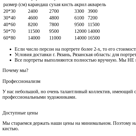
размер (см)
карандаш
сухая кисть
акрил
акварель
20*30
2400
2700
3300
3900
30*40
4600
4800
6100
7200
40*60
8200
7800
9500
11500
50*70
11500
9500
12000
14000
60*80
14000
11000
14000
16500
Если число персон на портрете более 2-х, то его стоимос
Условия доставки г. Рязань, Рязанская область: для портр
Все портреты выполняются полностью вручную. Мы НЕ ис
Почему мы?
Профессионализм
У нас небольшой, но очень талантливый коллектив, имеющий 
профессиональными художниками.
Доступные цены
Мы стараемся держать наши цены на минимальном. Поэтому на
кистью.