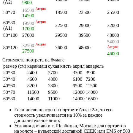
(А2)
9800
Акция
16500
50*70
18500
23500
25500
14500
Акция
60*80
19500
22500
29000
32000
(А1)
17000
80*100
27000
29500
39500
48000
54000
Акция
32500
Акция
80*120
36000
48000
27500
46000
Стоимость портрета на бумаге
размер (см)
карандаш
сухая кисть
акрил
акварель
20*30
2400
2700
3300
3900
30*40
4600
4800
6100
7200
40*60
8200
7800
9500
11500
50*70
11500
9500
12000
14000
60*80
14000
11000
14000
16500
Если число персон на портрете более 2-х, то его
стоимость увеличивается на 10% за каждое
дополнительное лицо;
Условия доставки г. Щербинка, Москва: для портретов
на холсте – курьерской доставкой СДЕК или EMS от 500