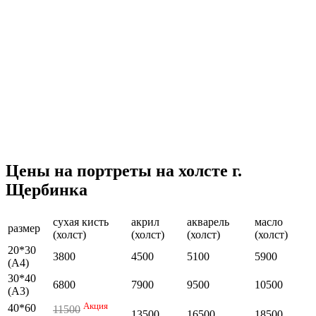
Цены на портреты на холсте г.
Щербинка
сухая кисть
акрил
акварель
масло
размер
(холст)
(холст)
(холст)
(холст)
20*30
3800
4500
5100
5900
(А4)
30*40
6800
7900
9500
10500
(А3)
Акция
40*60
11500
13500
16500
18500