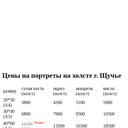
Цены на портреты на холсте г. Щучье
сухая кисть
акрил
акварель
масло
размер
(холст)
(холст)
(холст)
(холст)
20*30
3800
4500
5100
5900
(А4)
30*40
6800
7900
9500
10500
(А3)
Акция
40*60
11500
13500
16500
18500