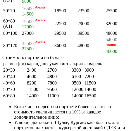
(А2)
9800
Акция
16500
50*70
18500
23500
25500
14500
Акция
60*80
19500
22500
29000
32000
(А1)
17000
80*100
27000
29500
39500
48000
54000
Акция
32500
Акция
80*120
36000
48000
27500
46000
Стоимость портрета на бумаге
размер (см)
карандаш
сухая кисть
акрил
акварель
20*30
2400
2700
3300
3900
30*40
4600
4800
6100
7200
40*60
8200
7800
9500
11500
50*70
11500
9500
12000
14000
60*80
14000
11000
14000
16500
Если число персон на портрете более 2-х, то его
стоимость увеличивается на 10% за каждое
дополнительное лицо;
Условия доставки г. Щучье, Курганская область: для
портретов на холсте – курьерской доставкой СДЕК или