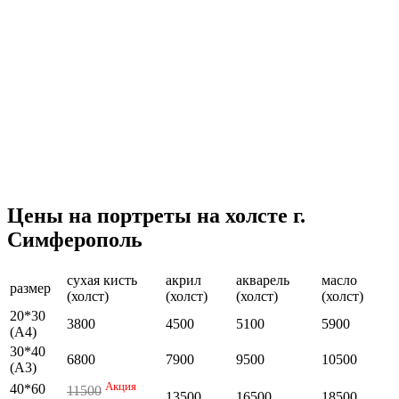
Цены на портреты на холсте г.
Симферополь
сухая кисть
акрил
акварель
масло
размер
(холст)
(холст)
(холст)
(холст)
20*30
3800
4500
5100
5900
(А4)
30*40
6800
7900
9500
10500
(А3)
Акция
40*60
11500
13500
16500
18500