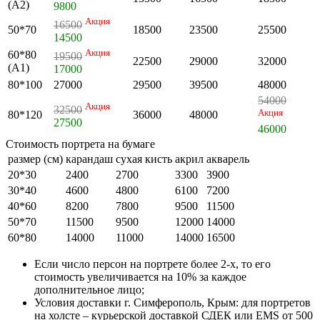
(А2)
9800
Акция
16500
50*70
18500
23500
25500
14500
Акция
60*80
19500
22500
29000
32000
(А1)
17000
80*100
27000
29500
39500
48000
54000
Акция
32500
Акция
80*120
36000
48000
27500
46000
Стоимость портрета на бумаге
размер (см)
карандаш
сухая кисть
акрил
акварель
20*30
2400
2700
3300
3900
30*40
4600
4800
6100
7200
40*60
8200
7800
9500
11500
50*70
11500
9500
12000
14000
60*80
14000
11000
14000
16500
Если число персон на портрете более 2-х, то его
стоимость увеличивается на 10% за каждое
дополнительное лицо;
Условия доставки г. Симферополь, Крым: для портретов
на холсте – курьерской доставкой СДЕК или EMS от 500