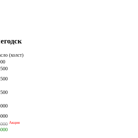
егодск
сло (холст)
900
0500
8500
5500
2000
8000
Акция
4000
6000