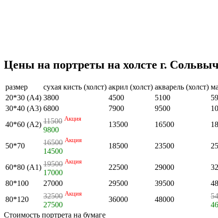
Цены на портреты на холсте г. Сольвыч
размер
сухая кисть (холст)
акрил (холст)
акварель (холст)
ма
20*30 (А4)
3800
4500
5100
5
30*40 (А3)
6800
7900
9500
1
Акция
11500
40*60 (А2)
13500
16500
1
9800
Акция
16500
50*70
18500
23500
2
14500
Акция
19500
60*80 (А1)
22500
29000
3
17000
80*100
27000
29500
39500
4
Акция
32500
5
80*120
36000
48000
27500
4
Стоимость портрета на бумаге