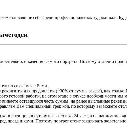
екомендовавшие себя среди профессиональных художников. Буд
вычегодск
едовательно, и качество самого портрета. Поэтому отлично подо
ательно свяжемся с Вами.
 реквизиты для предоплаты (~30% от суммы заказа), как только 
ото готовой работы, на этом этапе в случае необходимости мы 
плачиваете оставшуюся часть суммы, на ранее высланные реквизи
правляем Вам специальный трек код, по которому вы можете отсл
 конце концов, в сутках всего только 24 часа, а на написание о
ред праздниками. Поэтому портрет стоит заказывать желательно 