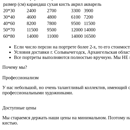
размер (см)
карандаш
сухая кисть
акрил
акварель
20*30
2400
2700
3300
3900
30*40
4600
4800
6100
7200
40*60
8200
7800
9500
11500
50*70
11500
9500
12000
14000
60*80
14000
11000
14000
16500
Если число персон на портрете более 2-х, то его стоимос
Условия доставки г. Сольвычегодск, Архангельская област
Все портреты выполняются полностью вручную. Мы НЕ ис
Почему мы?
Профессионализм
У нас небольшой, но очень талантливый коллектив, имеющий 
профессиональными художниками.
Доступные цены
Мы стараемся держать наши цены на минимальном. Поэтому на
кистью.