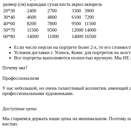
размер (см)
карандаш
сухая кисть
акрил
акварель
20*30
2400
2700
3300
3900
30*40
4600
4800
6100
7200
40*60
8200
7800
9500
11500
50*70
11500
9500
12000
14000
60*80
14000
11000
14000
16500
Если число персон на портрете более 2-х, то его стоимос
Условия доставки г. Усинск, Коми: для портретов на холс
Все портреты выполняются полностью вручную. Мы НЕ ис
Почему мы?
Профессионализм
У нас небольшой, но очень талантливый коллектив, имеющий 
профессиональными художниками.
Доступные цены
Мы стараемся держать наши цены на минимальном. Поэтому на
кистью.