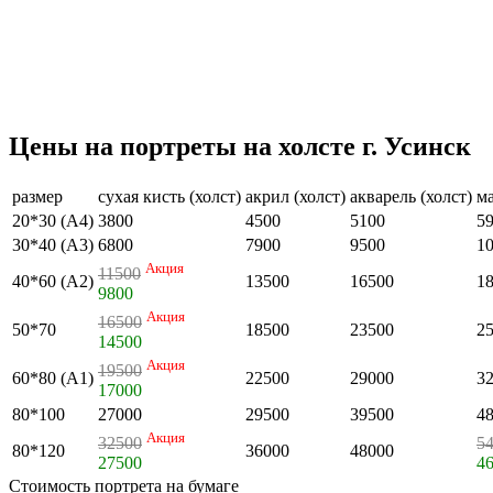
Цены на портреты на холсте г. Усинск
размер
сухая кисть (холст)
акрил (холст)
акварель (холст)
ма
20*30 (А4)
3800
4500
5100
5
30*40 (А3)
6800
7900
9500
1
Акция
11500
40*60 (А2)
13500
16500
1
9800
Акция
16500
50*70
18500
23500
2
14500
Акция
19500
60*80 (А1)
22500
29000
3
17000
80*100
27000
29500
39500
4
Акция
32500
5
80*120
36000
48000
27500
4
Стоимость портрета на бумаге