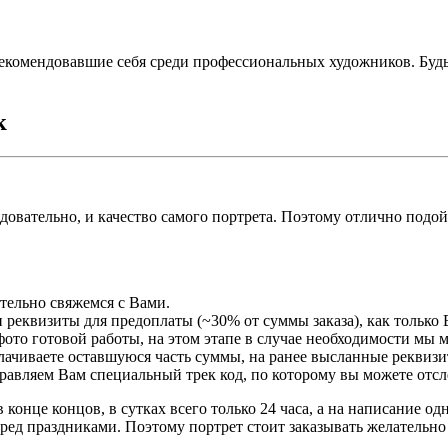
екомендовавшие себя среди профессиональных художников. Буд
к
едовательно, и качество самого портрета. Поэтому отлично подо
ательно свяжемся с Вами.
 реквизиты для предоплаты (~30% от суммы заказа), как только 
ото готовой работы, на этом этапе в случае необходимости мы 
плачиваете оставшуюся часть суммы, на ранее высланные реквизи
правляем Вам специальный трек код, по которому вы можете отсл
 конце концов, в сутках всего только 24 часа, а на написание о
ред праздниками. Поэтому портрет стоит заказывать желательно 