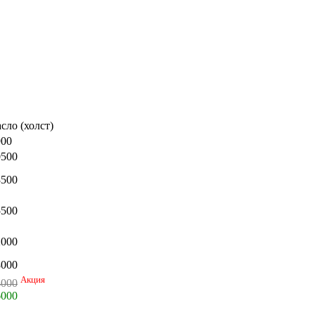
сло (холст)
900
0500
8500
5500
2000
8000
Акция
4000
6000