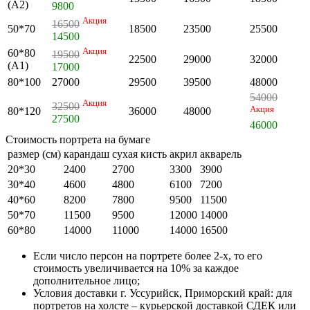
(А2)
9800
Акция
16500
50*70
18500
23500
25500
14500
Акция
60*80
19500
22500
29000
32000
(А1)
17000
80*100
27000
29500
39500
48000
54000
Акция
32500
Акция
80*120
36000
48000
27500
46000
Стоимость портрета на бумаге
размер (см)
карандаш
сухая кисть
акрил
акварель
20*30
2400
2700
3300
3900
30*40
4600
4800
6100
7200
40*60
8200
7800
9500
11500
50*70
11500
9500
12000
14000
60*80
14000
11000
14000
16500
Если число персон на портрете более 2-х, то его
стоимость увеличивается на 10% за каждое
дополнительное лицо;
Условия доставки г. Уссурийск, Приморский край: для
портретов на холсте – курьерской доставкой СДЕК или