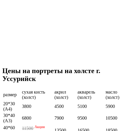
Цены на портреты на холсте г.
Уссурийск
сухая кисть
акрил
акварель
масло
размер
(холст)
(холст)
(холст)
(холст)
20*30
3800
4500
5100
5900
(А4)
30*40
6800
7900
9500
10500
(А3)
Акция
40*60
11500
13500
16500
18500