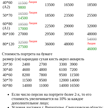
Акция
40*60
11500
13500
16500
18500
(А2)
9800
Акция
16500
50*70
18500
23500
25500
14500
Акция
60*80
19500
22500
29000
32000
(А1)
17000
80*100
27000
29500
39500
48000
54000
Акция
32500
Акция
80*120
36000
48000
27500
46000
Стоимость портрета на бумаге
размер (см)
карандаш
сухая кисть
акрил
акварель
20*30
2400
2700
3300
3900
30*40
4600
4800
6100
7200
40*60
8200
7800
9500
11500
50*70
11500
9500
12000
14000
60*80
14000
11000
14000
16500
Если число персон на портрете более 2-х, то его
стоимость увеличивается на 10% за каждое
дополнительное лицо;
Условия доставки г. Верхотурье, Свердловская область: