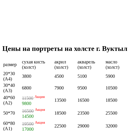
Цены на портреты на холсте г. Вуктыл
сухая кисть
акрил
акварель
масло
размер
(холст)
(холст)
(холст)
(холст)
20*30
3800
4500
5100
5900
(А4)
30*40
6800
7900
9500
10500
(А3)
Акция
40*60
11500
13500
16500
18500
(А2)
9800
Акция
16500
50*70
18500
23500
25500
14500
Акция
60*80
19500
22500
29000
32000
(А1)
17000