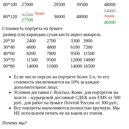
80*100
27000
29500
39500
48000
54000
Акция
32500
Акция
80*120
36000
48000
27500
46000
Стоимость портрета на бумаге
размер (см)
карандаш
сухая кисть
акрил
акварель
20*30
2400
2700
3300
3900
30*40
4600
4800
6100
7200
40*60
8200
7800
9500
11500
50*70
11500
9500
12000
14000
60*80
14000
11000
14000
16500
Если число персон на портрете более 2-х, то его
стоимость увеличивается на 10% за каждое
дополнительное лицо;
Условия доставки г. Вуктыл, Коми: для портретов на
холсте – курьерской доставкой СДЕК или EMS от 500
руб., для работ на бумаге Почтой России от 300 руб.;
Все портреты выполняются полностью вручную. Мы
НЕ используем печать не на каком из этапов.
Почему мы?