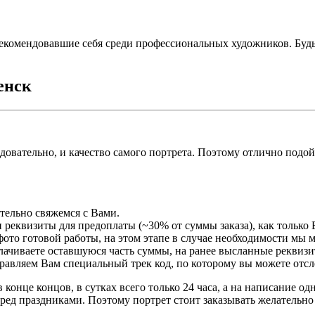
екомендовавшие себя среди профессиональных художников. Буд
енск
едовательно, и качество самого портрета. Поэтому отлично подо
ательно свяжемся с Вами.
 реквизиты для предоплаты (~30% от суммы заказа), как только 
ото готовой работы, на этом этапе в случае необходимости мы 
плачиваете оставшуюся часть суммы, на ранее высланные реквизи
правляем Вам специальный трек код, по которому вы можете отсл
 конце концов, в сутках всего только 24 часа, а на написание о
ред праздниками. Поэтому портрет стоит заказывать желательно 