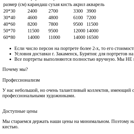
размер (см)
карандаш
сухая кисть
акрил
акварель
20*30
2400
2700
3300
3900
30*40
4600
4800
6100
7200
40*60
8200
7800
9500
11500
50*70
11500
9500
12000
14000
60*80
14000
11000
14000
16500
Если число персон на портрете более 2-х, то его стоимос
Условия доставки г. Закаменск, Бурятия: для портретов н
Все портреты выполняются полностью вручную. Мы НЕ ис
Почему мы?
Профессионализм
У нас небольшой, но очень талантливый коллектив, имеющий 
профессиональными художниками.
Доступные цены
Мы стараемся держать наши цены на минимальном. Поэтому на
кистью.