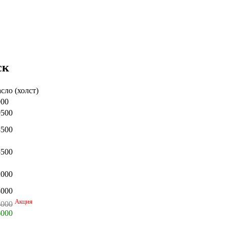
ск
сло (холст)
900
0500
8500
5500
2000
8000
Акция
4000
6000