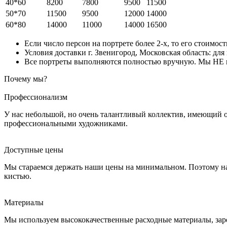
40*60
8200
7800
9500
11500
50*70
11500
9500
12000
14000
60*80
14000
11000
14000
16500
Если число персон на портрете более 2-х, то его стоимос
Условия доставки г. Звенигород, Московская область: для
Все портреты выполняются полностью вручную. Мы НЕ ис
Почему мы?
Профессионализм
У нас небольшой, но очень талантливый коллектив, имеющий 
профессиональными художниками.
Доступные цены
Мы стараемся держать наши цены на минимальном. Поэтому на
кистью.
Материалы
Мы используем высококачественные расходные материалы, зар