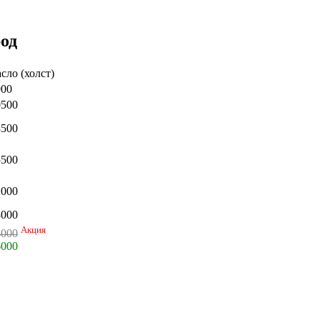
род
сло (холст)
900
0500
8500
5500
2000
8000
Акция
4000
6000