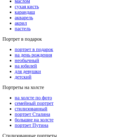
маслом
сухая кисть
карандаш
акварель
акрил
пастель
Портрет в подарок
портрет в подарок
на день рождения
необычный
на юбилей
для девушки
детский
Портреты на холсте
на холсте по фото
cемейный портрет
стилизованный
портрет Сталина
большие на холсте
портрет Путина
Стилизованные портреты