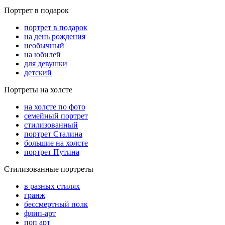
Портрет в подарок
портрет в подарок
на день рождения
необычный
на юбилей
для девушки
детский
Портреты на холсте
на холсте по фото
cемейный портрет
стилизованный
портрет Сталина
большие на холсте
портрет Путина
Стилизованные портреты
в разных стилях
гранж
бессмертный полк
флип-арт
поп арт