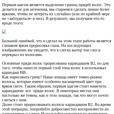
Первым шагом является выделение границ прядей волос. Это
делается не для затенения, мы стараемся сделать линии более
яркими, чтобы не затереть их случайно (или по крайней мере
не «заблудиться» в них). В результате, мы получаем что-то
вроде этого:
Большой ошибкой, что я сделал на этом этапе работы является
слишком яркая прорисовка глаза. На последующих
изображениях вы увидите, что я слегка вытер тон глаз и
перекрыл их волосами.
Основные пряди волос прорисованы карандашом В2, но для
того, чтобы нанести первый слой тона волос я использовал
карандаш HB.
Как нарисовать гриву? Наша лошадь имеет темно-рыжие
волосы, которые имеют особенно насыщенный цвет при
ярком свете. Таким образом, первым шагом стоит наметить
карандашом все пряди волос. В некоторых местах они
настолько же темны, как и тело лошади, так что могут почти
слиться с ним.
Далее стоит прорисовывать волосы карандашом В2. Во время
этой операции, попробуйте добросовестно воспроизвести их
направление и длину. Используйте максимально возможное