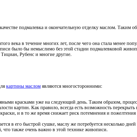
качестве подмалевка и окончательную отделку маслом. Таким о
ого века в течение многих лет, после чего она стала менее попу
описи было бы немыслимо без этой стадии подмалевковой живопи
 Тициан, Рубенс и многие другие.
для
картины маслом
являются многосторонними:
ными красками уже на следующий день. Таким образом, процес
алости картин. Как правило, всегда есть возможность перекры
краски, и в то же время снижает риск потемнения и пожелтения
тся в его быстрой сушке, маслу же потребуется несколько дней
, что также очень важно в этой технике живописи.