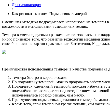
/
Для начинающих
/
Как рисовать маслом. Подмалевок темперой
Смешанная методика подразумевает использование темперы в 
возможности в использовании смешанных техник.
Темпера в смеси с другими красками использовалась с пятнадцат
много признаков того, что развитие технологии масляной жив
способ написания картин практиковали Боттичелли, Корреджо,
Преимущества использования темперы в качестве подмалевка 
Темпера быстро и хорошо сохнет.
По подмалевку темперой можно продолжать работу масля
Подмалевок, сделанный темперой, поможет избежать уст
подмалёвок не растворяется под воздействием масляной 
использовалась гораздо раньше, чем масло.
Преимущество подмалевка, сделанного темперой, заключае
Кроме того, слой темперной краски тоньше, чем масляной