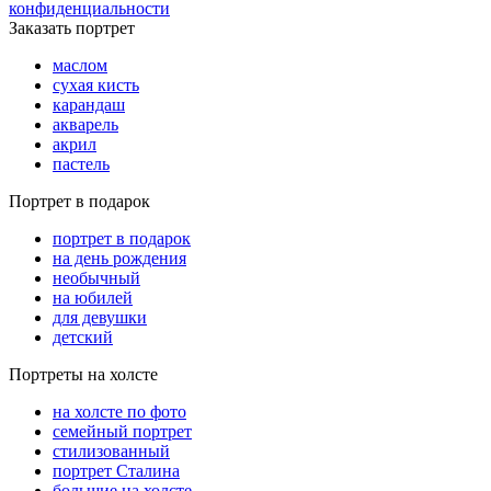
конфиденциальности
Заказать портрет
маслом
сухая кисть
карандаш
акварель
акрил
пастель
Портрет в подарок
портрет в подарок
на день рождения
необычный
на юбилей
для девушки
детский
Портреты на холсте
на холсте по фото
cемейный портрет
стилизованный
портрет Сталина
большие на холсте