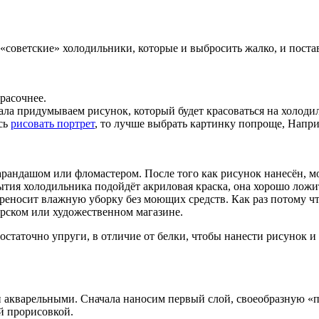
ые «советские» холодильники, которые и выбросить жалко, и пост
расочнее.
ала придумываем рисунок, который будет красоваться на холодил
есь
рисовать портрет
, то лучше выбрать картинку попроще, Напри
рандашом или фломастером. После того как рисунок нанесён, мо
тия холодильника подойдёт акриловая краска, она хорошо ложитс
переносит влажную уборку без моющих средств. Как раз потому чт
ярском или художественном магазине.
остаточно упруги, в отличие от белки, чтобы нанести рисунок и 
 акварельными. Сначала наносим первый слой, своеобразную «по
й прорисовкой.