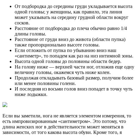
От подбородка до середины груди укладывается высота
одной головы; у женщины, как правило, эта линия
может указывать на середину грудной области вокруг
сосков.
Расстояние от подбородка до плеча обычно равно 1/4
длины головы.
Расстояние от груди вниз до живота (области пупка)
также пропорционально высоте головы.
Если отложить от пупка по убыванию вниз наш
«сантиметр», то попадем как раз на низ интимной зоны.
Высота одной головы до половины области бедер.
На голову ниже — верхней части ног, отложив еще одну
величину головы, окажемся чуть ниже колен.
Продолжая откладывать базовый размер, получим более
или менее половины голени.
И последняя из восьми голов вниз попадет в точку чуть
ниже лодыжки.
Если вы заметили, нога не является элементом измерения, то
есть импровизированным «сантиметром». Это потому, что
длина женских ног в действительности может меняться в
зависимости, от того какова высота обуви. Кроме того, я