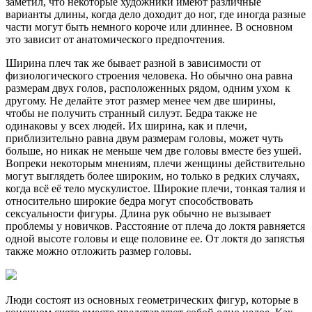
заметил, что некоторые художники имеют различные
варианты длины, когда дело доходит до ног, где иногда разные
части могут быть немного короче или длиннее. В основном
это зависит от анатомического предпочтения.
Ширина плеч так же бывает разной в зависимости от
физиологического строения человека. Но обычно она равна
размерам двух голов, расположенных рядом, одним ухом к
другому. Не делайте этот размер менее чем две ширины,
чтобы не получить странный силуэт. Бедра также не
одинаковы у всех людей. Их ширина, как и плечи,
приблизительно равна двум размерам головы, может чуть
больше, но никак не меньше чем две головы вместе без ушей.
Вопреки некоторым мнениям, плечи женщины действительно
могут выглядеть более широким, но только в редких случаях,
когда всё её тело мускулистое. Широкие плечи, тонкая талия и
относительно широкие бедра могут способствовать
сексуальности фигуры. Длина рук обычно не вызывает
проблемы у новичков. Расстояние от плеча до локтя равняется
одной высоте головы и еще половине ее. От локтя до запястья
также можно отложить размер головы.
Люди состоят из основных геометрических фигур, которые в