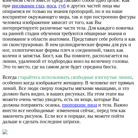
конечном счете вместе представляют собой одно целое. Как
при
рисовании глаз
,
носа
,
губ
и других частей лица мы
опираемся не только на знания пропорций, но и на наше
восприятие окружающего мира, так и при построении фигуры
человека изображение зависит от того, как Вы
интерпретируете различные части тела. Для каждого новичка
на ранней стадии обучения требуются обширные знания и
понимание в области анатомии. Представьте себе робота и как
он сконструирован. В нем цилиндрические формы для рук и
ног, эллиптические формы плеч и соединений, таких как
колени и запястья. Бюст, как Вы помните, располагается на
линии, удаленной от подбородка вниз на величину головы.
Это то место, где на самом деле будет середина бюста.
Всегда
старайтесь использовать свободные изогнутые линии
,
особенно когда изображаете женщину. В человеке нет прямых
линий. Все люди сверху покрыты мягкими мышцами, и это
должно быть видно, в ваших рисунках. На этом этапе вы
можете очень четко увидеть, есть ли вещи, которые Вы
должны поправить: осанка,
пропорции лица
и тела. Важно
внести все необходимые изменения сейчас, перед тем как
закончить рисунок. Если все в порядке, вы можете пойти
дальше и сделать последние штрихи.