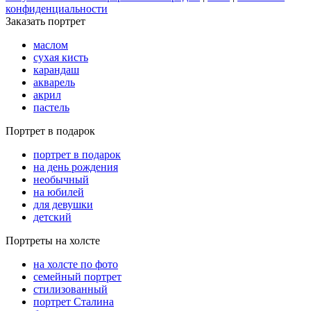
конфиденциальности
Заказать портрет
маслом
сухая кисть
карандаш
акварель
акрил
пастель
Портрет в подарок
портрет в подарок
на день рождения
необычный
на юбилей
для девушки
детский
Портреты на холсте
на холсте по фото
cемейный портрет
стилизованный
портрет Сталина