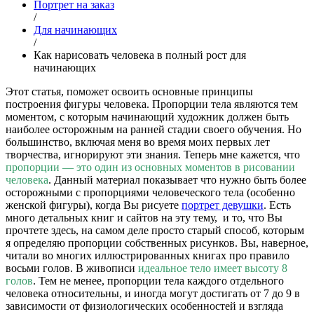
Портрет на заказ
/
Для начинающих
/
Как нарисовать человека в полный рост для
начинающих
Этот статья, поможет освоить основные принципы
построения фигуры человека. Пропорции тела являются тем
моментом, с которым начинающий художник должен быть
наиболее осторожным на ранней стадии своего обучения. Но
большинство, включая меня во время моих первых лет
творчества, игнорируют эти знания. Теперь мне кажется, что
пропорции — это один из основных моментов в рисовании
человека
. Данный материал показывает что нужно быть более
осторожными с пропорциями человеческого тела (особенно
женской фигуры), когда Вы рисуете
портрет девушки
. Есть
много детальных книг и сайтов на эту тему, и то, что Вы
прочтете здесь, на самом деле просто старый способ, которым
я определяю пропорции собственных рисунков. Вы, наверное,
читали во многих иллюстрированных книгах про правило
восьми голов. В живописи
идеальное тело имеет высоту 8
голов
. Тем не менее, пропорции тела каждого отдельного
человека относительны, и иногда могут достигать от 7 до 9 в
зависимости от физиологических особенностей и взгляда