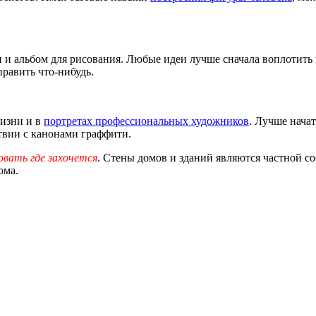
и и альбом для рисования. Любые идеи лучше сначала воплотить 
править что-нибудь.
изни и в
портретах профессиональных художников
. Лучше начат
твии с канонами граффити.
совать где захочется
. Стены домов и зданий являются частной с
ома.