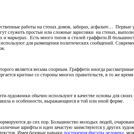
жественные работы на стенах домов, заборах, асфальте… Первые
ут служить простые или сложные зарисовки на стенах, выполн
ах и маркерах. Есть много типов и стилей граффити.В большинст
и используют для размещения политических сообщений. Совреме
ов.
оторого является весьма спорным. Граффити иногда рассматривае
гается критике со стороны многих правительств, в то же время
ти-художники обычно используют в качестве основы для своих 
равила и особенности, выражающиеся в той или иной форме.
ормируются до сих пор. Большинство молодых людей, очарованны
Различные шрифты и идеи зачастую заимствуются у других худо
 текстов. Имея базовые навыки
построения фигуры человека
, мо