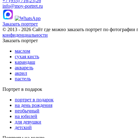
+7 (953) 716-25-26
info@moy-portret.ru
Заказать портрет
© 2013 - 2026 Сайт где можно заказать портрет по фотографии 
конфиденциальности
Заказать портрет
маслом
сухая кисть
карандаш
акварель
акрил
пастель
Портрет в подарок
портрет в подарок
на день рождения
необычный
на юбилей
для девушки
детский
Портреты на холсте