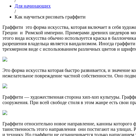
/
Для начинающих
/
Как научиться рисовать граффити
Граффити это форма искусства, которая включает в себя худо
Греции и Римской империи. Примерами древних шедевров мог
этого вида искусства обычно используется краска в баллончик
разрешения владельца является вандализмом. Иногда граффит
трехмерном виде с использованием различных цветов и шрифт
Это форма искусства которая быстро развивается, и значение к
нежелательное повреждение частной собственности. Оно подвер
Граффити — художественная сторона хип-хоп культуры. Граффи
сооружения. При всей свободе стиля в этом жанре есть свои п
Граффити относительно новое направление, каноны которого ф
таинственность этого направления они постигают на улицах. 
и технику. Но граффити не ограничивается только написанием