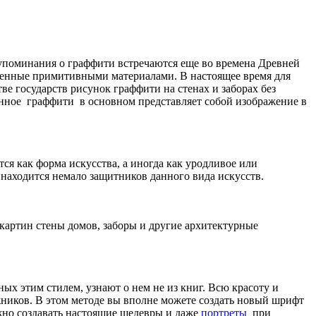
 упоминания о граффити встречаются еще во времена Древней
енные примитивными материалами. В настоящее время для
ве государств рисунок граффити на стенах и заборах без
нное граффити в основном представляет собой изображение в
тся как форма искусства, а иногда как уродливое или
 находится немало защитников данного вида искусств.
картин стены домов, заборы и другие архитектурные
х этим стилем, узнают о нем не из книг. Всю красоту и
жников. В этом методе вы вполне можете создать новый шрифт
жно создавать настоящие шедевры и даже
портреты
при