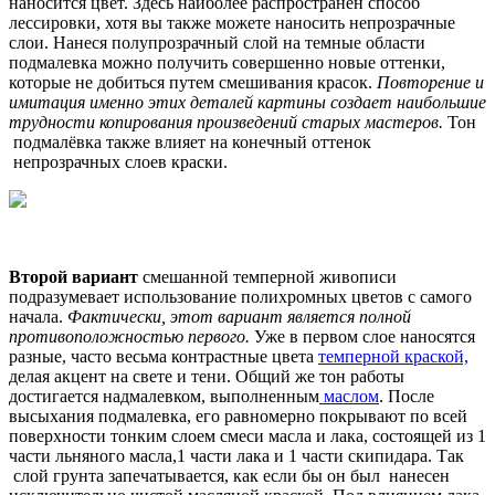
наносится цвет. Здесь наиболее распространен способ
лессировки, хотя вы также можете наносить непрозрачные
слои. Нанеся полупрозрачный слой на темные области
подмалевка можно получить совершенно новые оттенки,
которые не добиться путем смешивания красок.
Повторение и
имитация именно этих деталей картины создает наибольшие
трудности копирования произведений старых мастеров.
Тон
подмалёвка также влияет на конечный оттенок
непрозрачных слоев краски.
Второй вариант
смешанной темперной живописи
подразумевает использование полихромных цветов с самого
начала.
Фактически, этот вариант является полной
противоположностью первого.
Уже в первом слое наносятся
разные, часто весьма контрастные цвета
темперной краской,
делая акцент на свете и тени. Общий же тон работы
достигается надмалевком, выполненным
маслом
. После
высыхания подмалевка, его равномерно покрывают по всей
поверхности тонким слоем смеси масла и лака, состоящей из 1
части льняного масла,1 части лака и 1 части скипидара. Так
слой грунта запечатывается, как если бы он был нанесен