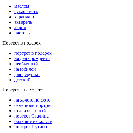
маслом
сухая кисть
карандаш
акварель
акрил
пастель
Портрет в подарок
портрет в подарок
на день рождения
необычный
на юбилей
для девушки
детский
Портреты на холсте
на холсте по фото
cемейный портрет
стилизованный
портрет Сталина
большие на холсте
портрет Путина