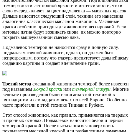
исключительно чистой масляной краской. Под влиянием лака
темпера достигает полной яркости и интенсивности, что в
свою очередь влияет на цвет надмалевка — масляных красок.
Дальше наносится следующий слой, техника его нанесения
аналогична классической масляной живописи. Масляные
краски особенно пригодны для живописи лессировкой. Если
матовые пятна будут возникать снова, их можно повторно
покрыть вышеуказанной смесью лака.
Подмалевок темперой не наносится сразу в полную силу,
подражая масляной живописи, однако, он должен быть
непрозрачным, потому что глазурь препятствует дальнейшему
созданию картины и создает впечатление грязи.
Третий метод
смешанной живописи темперой более известен
под названием
мокрой краски
или
темперной глазури
. Многие
великие произведения были написаны этой техникой в
пятнадцатом и семнадцатом веках по всей Европе. Особенно
часто прибегали к этой технике Тициан и Рубенс.
Этот способ живописи, как правило, применяется на твердых
и прочных основах. Подмалевок наносится белой и черной
темперной краской. После высыхания вся поверхность
покрывается масляной краской или разбавленным дамарным